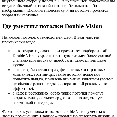
внутреннюю сторону полотна. С выключенной подсветкой вы
видите обычный натяжной потолок, без какого-либо
изображения. Включите подсветку, и на потолке проявятся
узоры или картинка.
Где уместны потолки Double Vision
Натяжной потолок с технологией Дабл Вижн уместен
практически везде:
в квартирах и домах – при грамотном подборе дизайна
Double Vision украсит гостиную, сделает более уютной
спальню или детскую, преобразит санузел или даже
кухню;
в офисах, бизнес-центрах, финансовых и страховых
компаниях, гостиницах такие потолки помогают
повысить имидж, привлечь внимание клиентом (весьма
необычное решение для корпоративной рекламы, но
эффектное);
в кафе и ресторанах, барах такие потолки помогут
создать нужную атмосферу, и, конечно же, станут
изюминкой интерьера.
Фактически, установка потолков Double Vision уместна в
любых помещениях. Главное – правильно подобрать дизайн и